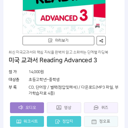
미리보기
최신 미국교과서의 핵심 지식을 완벽히 읽고 소화하는 단계별 리딩북
미국 교과서 Reading Advanced 3
정 가
14,000원
대상층
초등고학년~중학생
부 록
CD, 단어장 / 별책(정답및해석) / 다운로드(MP3 파일, 부
가학습자료 4종)
오디오
영상
퀴즈
워크시트
정답지
정오표