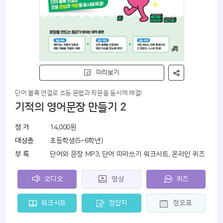
미리보기
단어 블록 연결로 초등 문법과 작문을 동시에 해결!
기적의 영어문장 만들기 2
정 가
14,000원
대상층
초등학생(5~6학년)
부 록
단어와 문장 MP3, 단어 따라쓰기 워크시트, 온라인 퀴즈
오디오
영상
퀴즈
워크시트
정답지
정오표