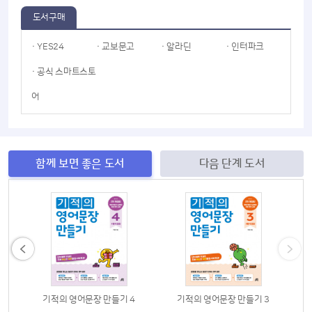
도서구매
· YES24
· 교보문고
· 알라딘
· 인터파크
· 공식 스마트스토
어
함께 보면 좋은 도서
다음 단계 도서
1
기적의 영어문장 만들기 4
기적의 영어문장 만들기 3