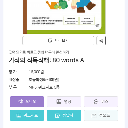
미리보기
끊어 읽기로 빠르고 정확한 독해 완성하기
기적의 직독직해: 80 words A
정 가
16,000원
대상층
초등학생(5~6학년)
부 록
MP3, 워크시트 5종
오디오
영상
퀴즈
워크시트
정답지
정오표