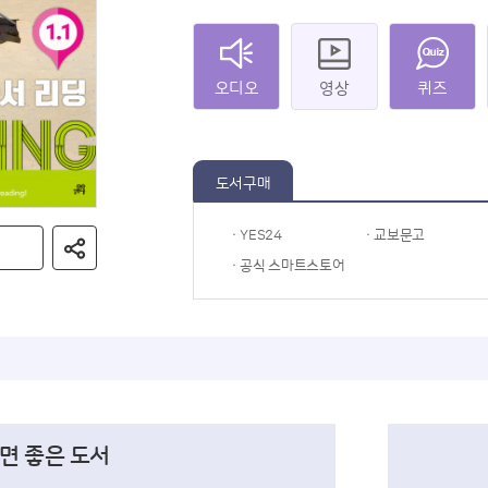
오디오
영상
퀴즈
도서구매
· YES24
· 교보문고
· 공식 스마트스토어
면 좋은 도서