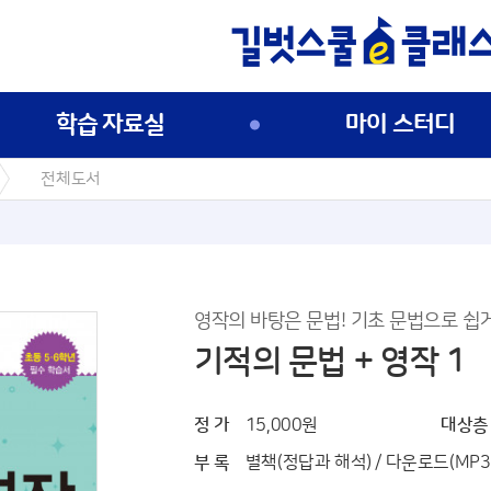
학습 자료실
마이 스터디
전체도서
영작의 바탕은 문법! 기초 문법으로 쉽
기적의 문법 + 영작 1
정 가
15,000원
대상층
부 록
별책(정답과 해석) / 다운로드(MP3