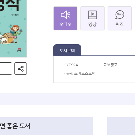
오디오
영상
퀴즈
도서구매
· YES24
· 교보문고
· 공식 스마트스토어
면 좋은 도서