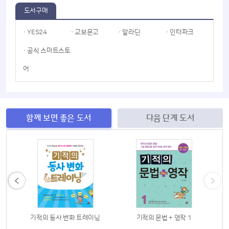
도서구매
· YES24
· 교보문고
· 알라딘
· 인터파크
· 공식 스마트스토
어
함께 보면 좋은 도서
다음 단계 도서
닝
기적의 동사 변화 트레이닝
기적의 문법 + 영작 1