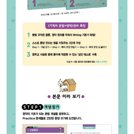
워크시트
정답지
정오표
카카오톡
네이버메일
페이스북
URL 복사