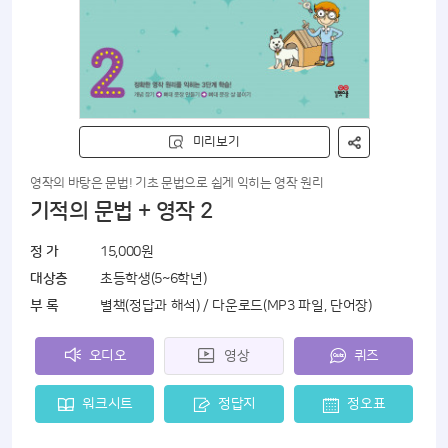
미리보기
영작의 바탕은 문법! 기초 문법으로 쉽게 익히는 영작 원리
기적의 문법 + 영작 2
정 가
15,000원
대상층
초등학생(5~6학년)
부 록
별책(정답과 해석) / 다운로드(MP3 파일, 단어장)
오디오
영상
퀴즈
워크시트
정답지
정오표