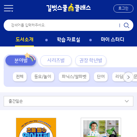
로그인
도서소개
학습 자료실
마이 스터디
분야별
시리즈별
권장 학년별
전체
동요/놀이
파닉스/알파벳
단어
리딩