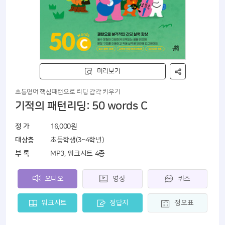
미리보기
초등영어 핵심패턴으로 리딩 감각 키우기
기적의 패턴리딩: 50 words C
정 가
16,000원
대상층
초등학생(3~4학년)
부 록
MP3, 워크시트 4종
오디오
영상
퀴즈
워크시트
정답지
정오표